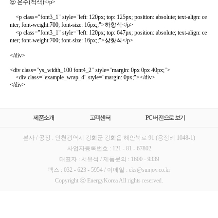
⑤ 온수(적색)</p>
<p class="font3_1" style="left: 120px; top: 125px; position: absolute; text-align: ce
nter; font-weight:700; font-size: 16px;;">하향식</p>
<p class="font3_1" style="left: 120px; top: 647px; position: absolute; text-align: ce
nter; font-weight:700; font-size: 16px;;">상향식</p>
</div>
<div class="ys_width_100 font4_2" style="margin: 0px 0px 40px;">
<div class="example_wrap_4" style="margin: 0px;"></div>
</div>
제품소개
고객센터
PC 버전으로 보기
본사 / 공장 : 인천광역시 강화군 강화읍 해안북로 91 (용정리 1048-1)
사업자등록번호 : 121 - 81 - 67802
대표자 : 서유석 / 제품문의 : 1600 - 9339
팩스 : 032 - 623 - 5954 / 이메일 : eks@sunjoy.co.kr
Copyright ⓒ EnergyKorea All rights reserved.