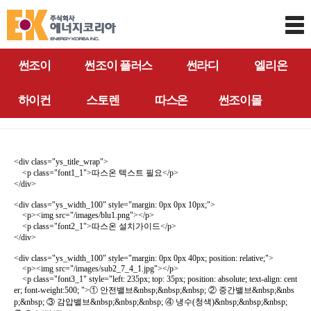
썬조이
썬조이 플러스
썬라디
엘리온
하이컨
스토렌
따스온
썬조이몰
<div class="ys_title_wrap">
<p class="font1_1">따스온 텍스트 필요</p>
</div>
<div class="ys_width_100" style="margin: 0px 0px 10px;">
<p><img src="/images/blu1.png"></p>
<p class="font2_1">따스온 설치가이드</p>
</div>
<div class="ys_width_100" style="margin: 0px 0px 40px; position: relative;">
<p><img src="/images/sub2_7_4_1.jpg"></p>
<p class="font3_1" style="left: 235px; top: 35px; position: absolute; text-align: cent
er; font-weight:500; ">① 안전밸브&nbsp;&nbsp;&nbsp; ② 중간밸브&nbsp;&nbs
p;&nbsp; ③ 감압밸브&nbsp;&nbsp;&nbsp; ④ 냉수(청색)&nbsp;&nbsp;&nbsp;